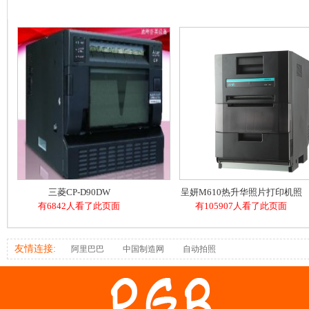
三菱CP-D90DW
呈妍M610热升华照片打印机照
有6842人看了此页面
有105907人看了此页面
相馆文印店证件照
友情连接:
阿里巴巴
中国制造网
自动拍照