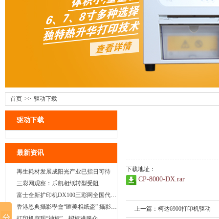
首页
>>
驱动下载
驱动下载
最新资讯
下载地址：
再生耗材发展成阳光产业已指日可待
CP-8000-DX.rar
三彩网观察：乐凯相纸转型受阻
富士全新扩印机DX100三彩网全国代理正式启动
香港恩典攝影學會“匯美相紙盃” 攝影大賽
上一篇：
柯达6900打印机驱动
打印机突现“神标”，招标难服众