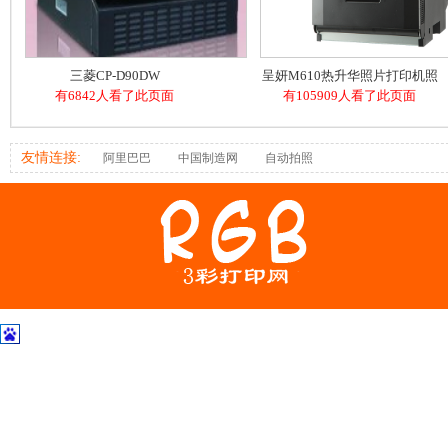
三菱CP-D90DW
呈妍M610热升华照片打印机照
有6842人看了此页面
有105909人看了此页面
相馆文印店证件照
友情连接:
阿里巴巴
中国制造网
自动拍照