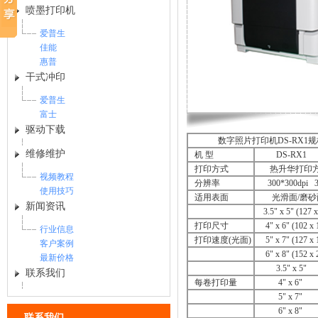
喷墨打印机
爱普生
佳能
惠普
干式冲印
爱普生
富士
驱动下载
数字照片打印机DS-RX
维修维护
机 型
DS
打印方式
热升
视频教程
分辨率
300*300dpi 3
使用技巧
适用表面
光滑
新闻资讯
3.5" x 5" (
打印尺寸
4" x 6" (1
行业信息
打印速度(光面)
5" x 7" (1
客户案例
6" x 8" (1
最新价格
3.5" 
联系我们
每卷打印量
4" x
5" x
6" x 
联系我们