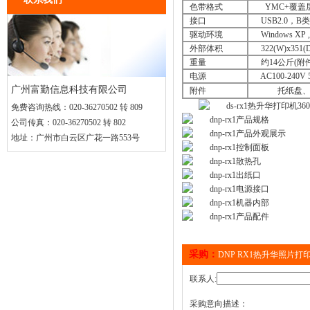
色带格式
YM
接口
USB
驱动环境
Windows XP , V
外部体积
322(W)x
重量
约14公
电源
AC100-
广州富勤信息科技有限公司
附件
托纸盘、纸夹
免费咨询热线：
020-36270502 转 809
公司传真：
020-36270502 转 802
地址：
广州市白云区广花一路553号
采购：
DNP RX1热升华照片打
联系人:
采购意向描述：