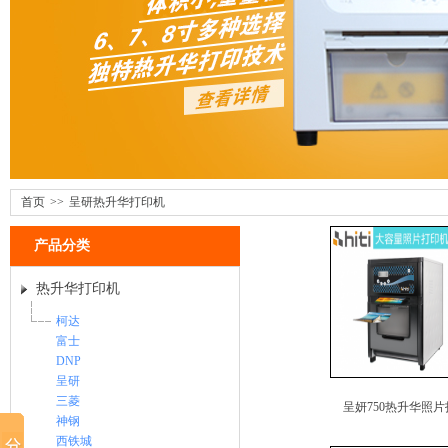
首页
>>
呈研热升华打印机
产品分类
热升华打印机
柯达
富士
DNP
呈研
三菱
呈妍750热升华照片打
神钢
西铁城