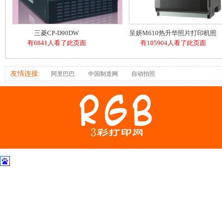
三菱CP-D90DW
呈妍M610热升华照片打印机照
有6841人看了此页面
有105904人看了此页面
相馆文印店证件照
友情连接:
阿里巴巴
中国制造网
自动拍照