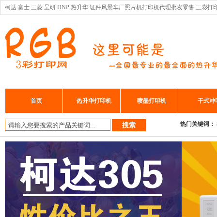
柯达 富士 三菱 呈研 DNP 热升华 证件风景车厂照片机打印机代理批发零售 三彩打
首页
热升华打印机
喷墨打印机
干式冲
热门关键词：
搜索