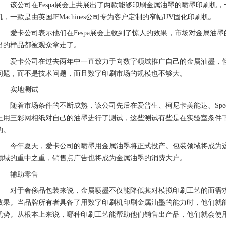
该公司在Fespa展会上共展出了两款能够印刷金属油墨的喷墨印刷机，
机，一款是由英国JFMachines公司专为客户定制的窄幅UV固化印刷机。
爱卡公司表示他们在Fespa展会上收到了惊人的效果，市场对金属油墨
出的样品都被观众拿走了。
爱卡公司在过去两年中一直致力于向数字领域推广自己的金属油墨，但
问题，而不是技术问题，而且数字印刷市场的规模也不够大。
实地测试
随着市场条件的不断成熟，该公司先后在爱普生、柯尼卡美能达、Spectra、Tos
上用三彩网相纸对自己的油墨进行了测试，这些测试有些是在实验室条件
的。
今年夏天，爱卡公司的喷墨用金属油墨将正式投产。包装领域将成为这
领域的重中之重，销售点广告也将成为金属油墨的消费大户。
辅助零售
对于奢侈品包装来说，金属喷墨不仅能降低其对模拟印刷工艺的而需求
效果。当品牌所有者具备了用数字印刷机印刷金属油墨的能力时，他们就
优势。从根本上来说，哪种印刷工艺能帮助他们销售出产品，他们就会使