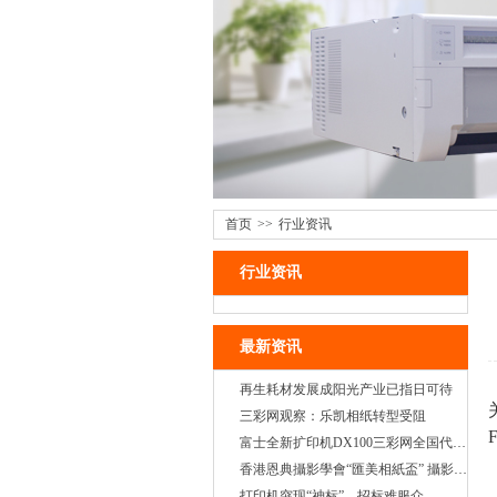
首页
>>
行业资讯
行业资讯
最新资讯
再生耗材发展成阳光产业已指日可待
三彩网观察：乐凯相纸转型受阻
富士全新扩印机DX100三彩网全国代理正式启动
香港恩典攝影學會“匯美相紙盃” 攝影大賽
打印机突现“神标”，招标难服众