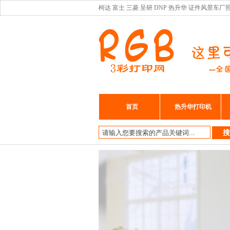
柯达 富士 三菱 呈研 DNP 热升华 证件风景
首页
热升华打印机
搜