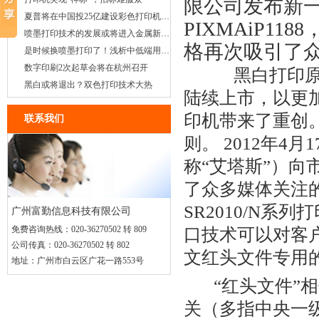
限公司发布新
夏普将在中国投25亿建设彩色打印机工厂
PIXMAiP1
喷墨打印技术的发展或将进入金属新纪元
格再次吸引了
是时候换喷墨打印了！浅析中低端用户的需求
数字印刷2次起草会将在杭州召开
黑白打印
黑白或将退出？双色打印技术大热
陆续上市，以更
印机带来了重创
联系我们
则。 2012年
称“艾塔斯”）向
了众多媒体关注
SR2010/N
广州富勤信息科技有限公司
免费咨询热线：
020-36270502 转 809
口技术可以对客
公司传真：
020-36270502 转 802
文红头文件专用的
地址：
广州市白云区广花一路553号
“红头文件”相
关（多指中央一