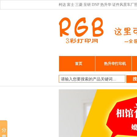
柯达 富士 三菱 呈研 DNP 热升华 证件风景
首页
热升华打印机
搜