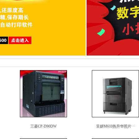
三菱CP-D90DW
呈妍M610热升华照片···