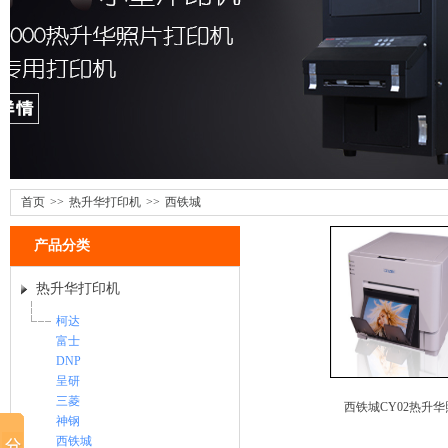
首页
>>
热升华打印机
>>
西铁城
产品分类
热升华打印机
柯达
富士
DNP
呈研
三菱
西铁城CY02热升华照
神钢
西铁城