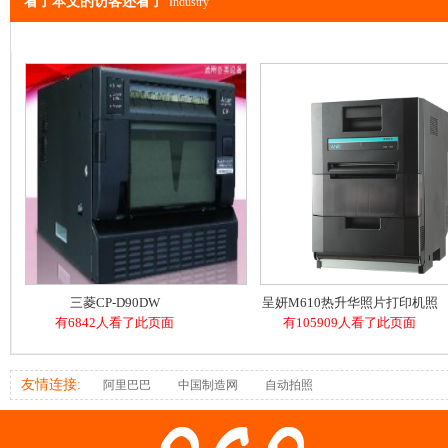
看了本文的访客还看了
Industry
三菱CP-D90DW
呈妍M610热升华照片打印机照
有6842人看了此页面
有105909人看了此页面
相馆文印店证件照
友情连接:
阿里巴巴
中国制造网
自动拍照