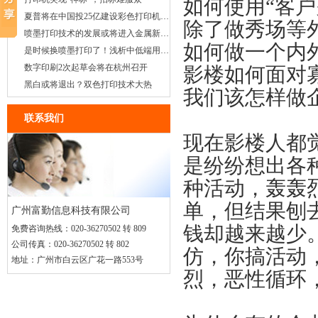
如何使用“客
夏普将在中国投25亿建设彩色打印机工厂
除了做秀场等
喷墨打印技术的发展或将进入金属新纪元
如何做一个内外
是时候换喷墨打印了！浅析中低端用户的需求
数字印刷2次起草会将在杭州召开
影楼如何面对
黑白或将退出？双色打印技术大热
我们该怎样做
联系我们
现在影楼人都
是纷纷想出各
种活动，轰轰
单，但结果刨
广州富勤信息科技有限公司
钱却越来越少
免费咨询热线：
020-36270502 转 809
公司传真：
020-36270502 转 802
仿，你搞活动
地址：
广州市白云区广花一路553号
烈，恶性循环