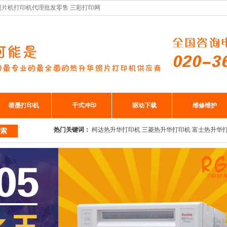
车厂照片机打印机代理批发零售 三彩打印网
喷墨打印机
干式冲印
驱动下载
维修维护
热门关键词：
柯达热升华打印机
三菱热升华打印机
富士热升华
索