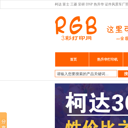
柯达 富士 三菱 呈研 DNP 热升华 证件风景
首页
热升华打印机
搜