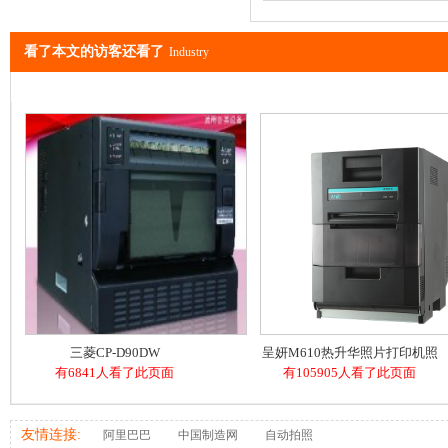
看了本文的访客还看了
Industry
三菱CP-D90DW
呈妍M610热升华照片打印机照
有6841人看了此页面
有105905人看了此页面
相馆文印店证件照
友情连接:
阿里巴巴
中国制造网
自动拍照